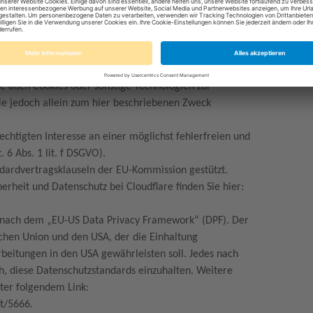
Delivery Network mit DNS an. Dabei wird technisch der
 unserer Website über das Netzwerk von Cloudflare
n Datenverkehr zwischen Ihrem Browser und unserer
seren Servern und potenziell bösartigem Datenverkehr
re auch Cookies oder sonstige Technologien zur
ie jedoch allein zum hier beschriebenen Zweck
echtigten Interesse an einer möglichst fehlerfreien und
 6 Abs. 1 lit. f DSGVO).
ndardvertragsklauseln der EU-Kommission gestützt.
rheit und Datenschutz bei Cloudflare finden Sie hier:
g nach dem „EU-US Data Privacy Framework“ (DPF). Der
chen Union und den USA, der die Einhaltung
beitungen in den USA gewährleisten soll. Jedes nach
ch, diese Datenschutzstandards einzuhalten. Weitere
nter folgendem Link:
nt/5666.