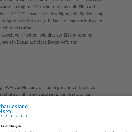
 professionellen Anbieter (Art. 6 Abs. 1 lit. f DSGVO).
wurde, erfolgt die Verarbeitung ausschließlich auf
 Abs. 1 TDDDG, soweit die Einwilligung die Speicherung
 Endgerät des Nutzers (z. B. Device-Fingerprinting) im
rzeit widerrufbar.
soweit verarbeiten, wie dies zur Erfüllung seiner
sungen in Bezug auf diese Daten befolgen.
ng (AVV) zur Nutzung des oben genannten Dienstes
enschutzrechtlich vorgeschriebenen Vertrag, der
n Daten unserer Websitebesucher nur nach unseren
eitet
ie Cloudflare Inc., 101 Townsend St., San Francisco, CA