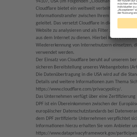
94107, USA (im Folgenden „Cloudflare”).
Cloudflare bietet ein weltweit verteiltes Content 
Informationstransfer zwischen Ihrem Browser und
geleitet. Das versetzt Cloudflare in die Lage, de
Website zu analysieren und als Filter zwischen un
aus dem Internet zu dienen. Hierbei kann Cloudfla
Wiedererkennung von Internetnutzern einsetzen, d
verwendet werden.
Der Einsatz von Cloudflare beruht auf unserem ber
sicheren Bereitstellung unseres Webangebotes (Art.
Die Datenübertragung in die USA wird auf die Sta
Details und weitere Informationen zum Thema Siche
https://www.cloudflare.com/privacypolicy/.
Das Unternehmen verfügt über eine Zertifizierun
DPF ist ein Übereinkommen zwischen der Europäis
europäischer Datenschutzstandards bei Datenverar
dem DPF zertifizierte Unternehmen verpflichtet si
Informationen hierzu erhalten Sie vom Anbieter u
https://www.dataprivacyframework.gov/participa