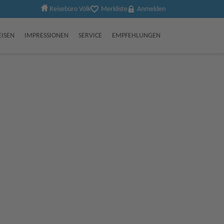
Reisebüro Völk
Merkliste
Anmelden
EISEN
IMPRESSIONEN
SERVICE
EMPFEHLUNGEN