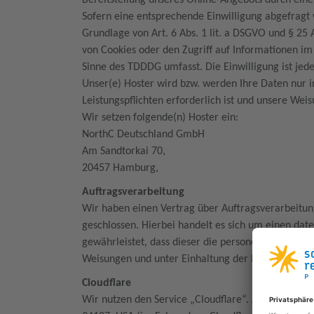
Bereitstellung unseres Online-Angebots durch einen
Sofern eine entsprechende Einwilligung abgefragt 
Grundlage von Art. 6 Abs. 1 lit. a DSGVO und § 25
von Cookies oder den Zugriff auf Informationen im
Sinne des TDDDG umfasst. Die Einwilligung ist jede
Unser(e) Hoster wird bzw. werden Ihre Daten nur in
Leistungspflichten erforderlich ist und unsere Wei
Wir setzen folgende(n) Hoster ein:
NorthC Deutschland GmbH
Am Sandtorkai 70,
20457 Hamburg,
Auftragsverarbeitung
Wir haben einen Vertrag über Auftragsverarbeitu
geschlossen. Hierbei handelt es sich um einen dat
gewährleistet, dass dieser die personenbezogene
Weisungen und unter Einhaltung der DSGVO verarb
Cloudflare
Wir nutzen den Service „Cloudflare“. Anbieter ist d